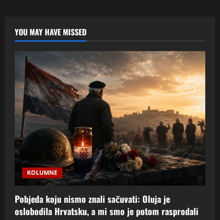
Vrančić
(1551.–
1617.):
Šibenčanin
koji
YOU MAY HAVE MISSED
je
rječnikom
i
nacrtima
ušao
u
europsku
povijest
KOLUMNE
Pobjeda koju nismo znali sačuvati: Oluja je
oslobodila Hrvatsku, a mi smo je potom rasprodali