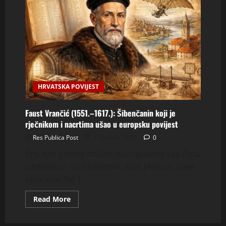
HRVATSKA POVIJEST
Faust Vrančić (1551.–1617.): Šibenčanin koji je
rječnikom i nacrtima ušao u europsku povijest
Res Publica Post
1 siječnja, 2026
0
Prvi dan godine obično doživljavamo kao čistu
simboliku – novi kalendar, novi planovi, nova
obećanja. No 1....
Read
Read More
more
about
Faust