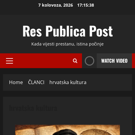
Skip
7 kolovoza, 2026
17:15:39
to
content
Res Publica Post
Kada vijesti prestanu, istina počinje
WATCH VIDEO
Primary
Menu
Home
ČLANCI
hrvatska kultura
hrvatska kultura