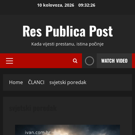
Skip
10 kolovoza, 2026
09:32:27
to
content
Res Publica Post
Kada vijesti prestanu, istina počinje
WATCH VIDEO
Primary
Menu
Home
ČLANCI
svjetski poredak
svjetski poredak