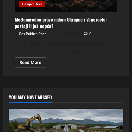
Geopolitika
Međunarodno pravo nakon Ukrajine i Venezuele:
postoji li još uopće?
Res Publica Post
5 siječnja, 2026
0
Rat u Ukrajini i događaji u Venezueli otvorili su
pitanje koje se više ne može ignorirati: ima...
Read
Read More
more
about
Međunarodno
pravo
nakon
Ukrajine
i
Venezuele:
YOU MAY HAVE MISSED
postoji
li
još
uopće?