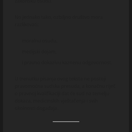
zakonsku osudu.
No jednako tako, ozbiljno društvo mora
razlikovati:
moralnu osudu,
medijski dojam,
i pravno dokazivu kaznenu odgovornost.
U trenutku pisanja ovog teksta ne postoji
pravomoćna sudska presuda, a konačnu riječ
o pravnoj kvalifikaciji dat će sud na temelju
dokaza, medicinskih vještačenja i svih
okolnosti događaja.