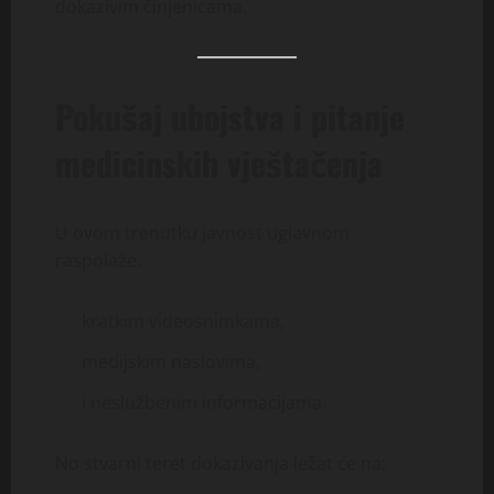
dokazivim činjenicama.
Pokušaj ubojstva i pitanje
medicinskih vještačenja
U ovom trenutku javnost uglavnom
raspolaže:
kratkim videosnimkama,
medijskim naslovima,
i neslužbenim informacijama.
No stvarni teret dokazivanja ležat će na: