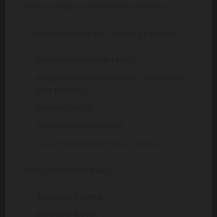
slučaj razvijao na društvenim mrežama.
U komentarima se već sada mogu pronaći:
pozivi na ekstremne kazne,
proglašavanje osumnjičenih “ubojicama”
prije presude,
političke teorije,
ideološka prepucavanja,
pa čak i otvoreni pozivi na osvetu.
Neki komentatori traže:
desetljeća zatvora,
doživotne kazne,