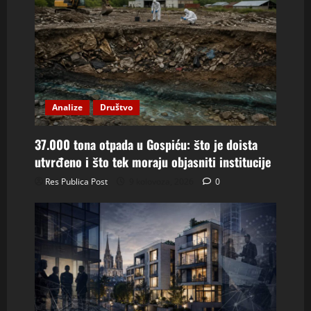
Analize
Društvo
37.000 tona otpada u Gospiću: što je doista
utvrđeno i što tek moraju objasniti institucije
Res Publica Post
9 kolovoza, 2026
0