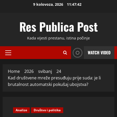
Skip
9 kolovoza, 2026
11:47:43
to
content
Res Publica Post
Kada vijesti prestanu, istina počinje
WATCH VIDEO
Primary
Menu
Home
2026
svibanj
24
Kad društvene mreže presuđuju prije suda: je li
brutalnost automatski pokušaj ubojstva?
Analize
Društvo i politika