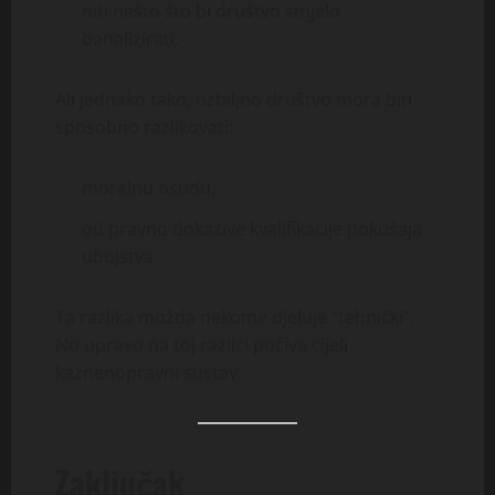
niti nešto što bi društvo smjelo
banalizirati.
Ali jednako tako, ozbiljno društvo mora biti
sposobno razlikovati:
moralnu osudu,
od pravno dokazive kvalifikacije pokušaja
ubojstva.
Ta razlika možda nekome djeluje “tehnički”.
No upravo na toj razlici počiva cijeli
kaznenopravni sustav.
Zaključak