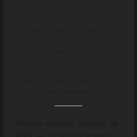
To nije jednostavno dokazati.
Jer hrvatska sudska praksa poznaje niz
slučajeva u kojima je javnost očekivala
presude za pokušaj ubojstva, dok su sudovi
na kraju djela prekvalificirali u:
tešku tjelesnu ozljedu,
osobito tešku tjelesnu ozljedu,
ili druga nasilna kaznena djela.
Dvojica mladića trenirali su
MMA — ali što to pravno