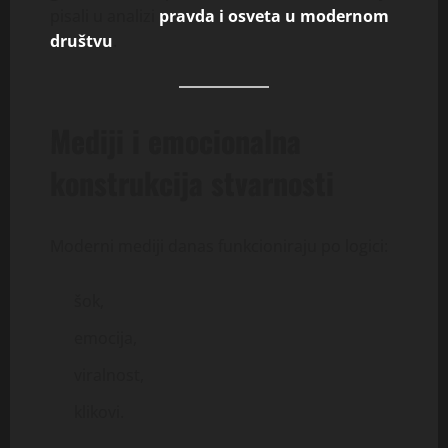
pisali u analizi
pravda i osveta u modernom
društvu
.
Mediji i emocionalna
konstrukcija stvarnosti
Moderni mediji danas funkcioniraju po logici:
šok,
emocija,
viralnost,
klikovi.