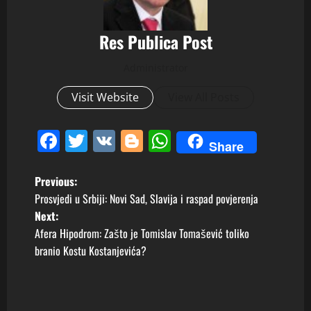
Res Publica Post
Administrator
Visit Website
View All Posts
Facebook
Twitter
VK
Blogger
WhatsApp
Share
P
Previous:
Prosvjedi u Srbiji: Novi Sad, Slavija i raspad povjerenja
o
Next:
Afera Hipodrom: Zašto je Tomislav Tomašević toliko
s
branio Kostu Kostanjevića?
t
n