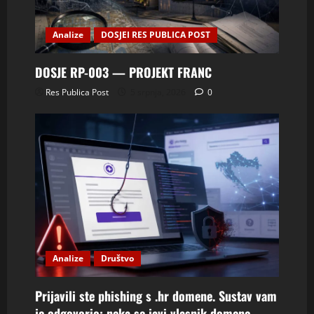
Analize
DOSJEI RES PUBLICA POST
DOSJE RP-003 — PROJEKT FRANC
Res Publica Post
5 srpnja, 2026
0
Analize
Društvo
Prijavili ste phishing s .hr domene. Sustav vam
je odgovorio: neka se javi vlasnik domene