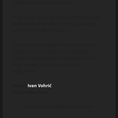
Odlučivat će prema dokazima.
A upravo je to razlika koju moderno društvo,
pod pritiskom društvenih mreža i viralnih
emocija, sve teže prihvaća.
Upravo zato pitanje je li riječ o brutalnom
nasilju ili pravno dokazivom pokušaju
ubojstva neće odlučivati društvene mreže,
nego sudski postupak i medicinska
vještačenja.
Autor:
Ivan Vohrić
Res Publica Post
Sva prava pridržana © Ivan Vohrić