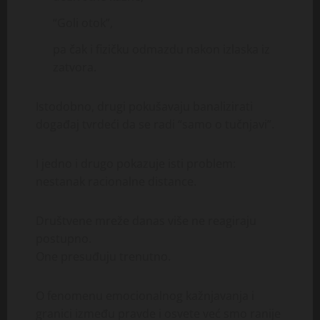
“Goli otok”,
pa čak i fizičku odmazdu nakon izlaska iz
zatvora.
Istodobno, drugi pokušavaju banalizirati
događaj tvrdeći da se radi “samo o tučnjavi”.
I jedno i drugo pokazuje isti problem:
nestanak racionalne distance.
Društvene mreže danas više ne reagiraju
postupno.
One presuđuju trenutno.
O fenomenu emocionalnog kažnjavanja i
granici između pravde i osvete već smo ranije