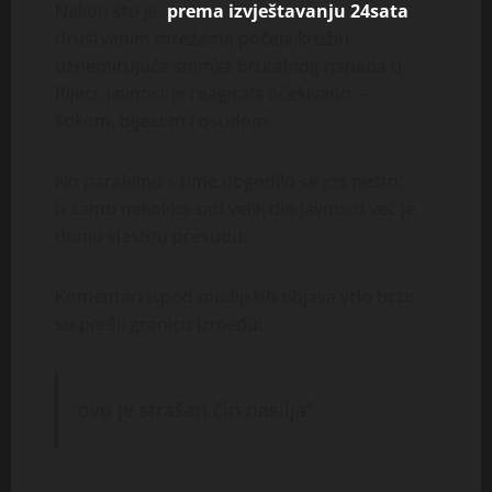
Nakon što je,
prema izvještavanju 24sata
,
društvenim mrežama počela kružiti
uznemirujuća snimka brutalnog napada u
Rijeci, javnost je reagirala očekivano —
šokom, bijesom i osudom.
No paralelno s time dogodilo se još nešto:
u samo nekoliko sati velik dio javnosti već je
donio vlastitu presudu.
Komentari ispod medijskih objava vrlo brzo
su prešli granicu između:
“ovo je strašan čin nasilja”