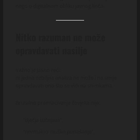
nego o digitalnom obliku javnog linča.
Nitko razuman ne može
opravdavati nasilje
Važno je jasno reći:
ni jedna ozbiljna analiza ne može i ne smije
opravdavati ono što se vidi na snimkama.
Brutalno premlaćivanje čovjeka nije:
“dječja tučnjava”,
“normalno muško ponašanje”,