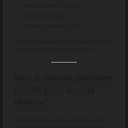
ponašanje tijekom događaja,
medicinske posljedice,
i cjelokupan kontekst slučaja.
Jer ozbiljno pravosuđe ne može suditi prema
stereotipima, nego prema dokazima.
Može li snimanje mobitelom
govoriti protiv namjere
ubojstva?
Jedan detalj koji se često zanemaruje jest
činjenica da je događaj sniman mobitelom i