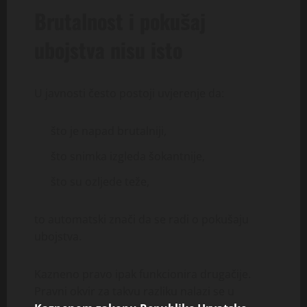
Brutalnost i pokušaj
ubojstva nisu isto
U javnosti često postoji uvjerenje da:
što je napad brutalniji,
što snimka izgleda šokantnije,
što su ozljede teže,
to automatski znači da se radi o pokušaju
ubojstva.
Kazneno pravo ipak funkcionira drugačije.
Pravni okvir za takvu razliku nalazi se u