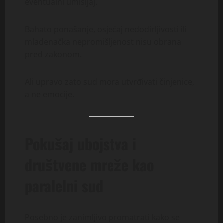
eventualni umišljaj.
Bahato ponašanje, osjećaj nedodirljivosti ili
mladenačka nepromišljenost nisu obrana
pred zakonom.
Ali upravo zato sud mora utvrđivati činjenice,
a ne emocije.
Pokušaj ubojstva i
društvene mreže kao
paralelni sud
Posebno je zanimljivo promatrati kako se