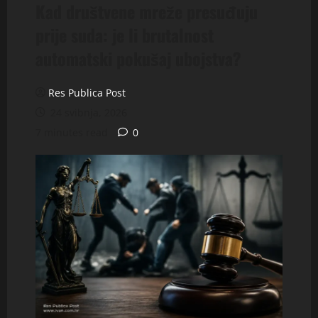
Kad društvene mreže presuđuju
prije suda: je li brutalnost
automatski pokušaj ubojstva?
Res Publica Post
24 svibnja, 2026
7 minutes read
0