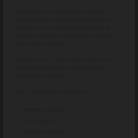
Tužiteljstvo će vrlo vjerojatno pokušati
koristiti činjenicu borilačkog iskustva kao
argument da su osumnjičeni bili svjesniji
posljedica udaraca i mogućnosti nastanka
smrtonosnih ozljeda.
S druge strane, sama činjenica treniranja
borilačkog sporta nije automatski dokaz
umišljaja za ubojstvo.
Sud će i dalje morati utvrđivati:
konkretne radnje,
način napada,
intenzitet udaraca,