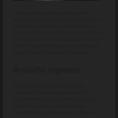
Pokušaj ubojstva jedna je od najtežih
kaznenopravnih kvalifikacija, ali u javnosti se
često olako koristi čim se pojavi brutalna
snimka nasilja. Nakon uznemirujućeg napada
u Rijeci ponovno se otvorilo pitanje razlikuje li
javnost dovoljno moralnu osudu nasilja od
onoga što sud mora pravno dokazati.
Urednička napomena
Ovaj tekst ne služi obrani nasilja niti
relativizaciji brutalnog napada koji je
posljednjih dana zgrozio hrvatsku javnost.
Svako fizičko nasilje, osobito grupno
premlaćivanje, zaslužuje jasnu društvenu i