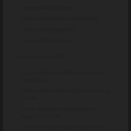
medicinskim vještacima,
sudsko-medicinskoj dokumentaciji,
rekonstrukciji događaja,
i analizi samih ozljeda.
Sud će morati utvrditi:
jesu li ozljede bile objektivno životno
ugrožavajuće,
kolika je bila realna mogućnost smrtnog
ishoda,
jesu li napadači morali biti svjesni
mogućnosti smrti,
te jesu li na takvu mogućnost pristali.