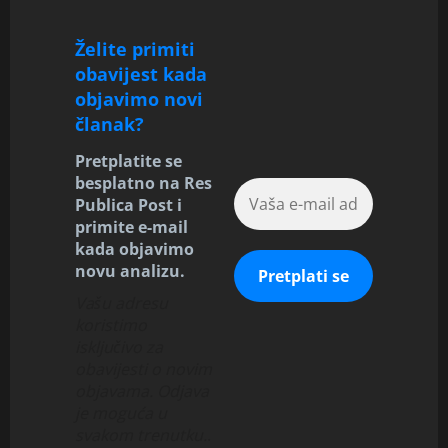
Želite primiti
obavijest kada
objavimo novi
članak?
Pretplatite se
besplatno na Res
Publica Post i
primite e-mail
kada objavimo
novu analizu.
Vašu adresu
koristimo
isključivo za
obavijesti o novim
objavama. Odjava
je moguća u
svakom trenutku.
.