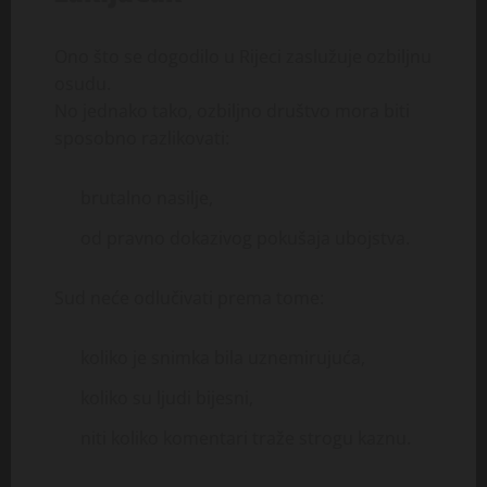
Ono što se dogodilo u Rijeci zaslužuje ozbiljnu
osudu.
No jednako tako, ozbiljno društvo mora biti
sposobno razlikovati:
brutalno nasilje,
od pravno dokazivog pokušaja ubojstva.
Sud neće odlučivati prema tome:
koliko je snimka bila uznemirujuća,
koliko su ljudi bijesni,
niti koliko komentari traže strogu kaznu.