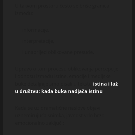
U takvom prostoru često se briše granica
između:
informacije,
interpretacije,
i unaprijed oblikovane presude.
Upravo o tom procesu oblikovanja percepcije
i odnosu između istine, emocije i medijske
buke detaljnije smo pisali u tekstu
istina i laž
u društvu: kada buka nadjača istinu
.
Kada se uz dramatične naslove objavi
uznemirujuća snimka, javnost vrlo brzo
emocionalno zaključi: