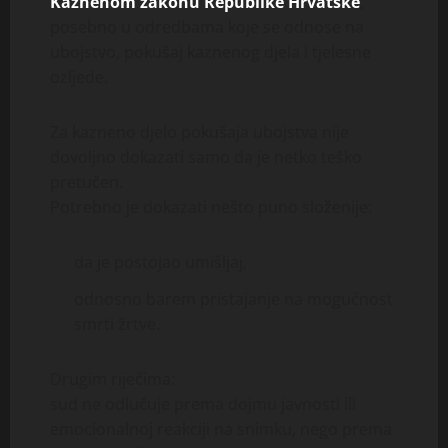
Kaznenom zakonu Republike Hrvatske
,
posebno u odredbama koje se odnose na
ubojstvo, pokušaj kaznenog djela i tjelesne
ozljede.
Za kazneno djelo pokušaja ubojstva nije
dovoljno dokazati samo da je netko teško
pretučen.
Potrebno je dokazati nešto puno složenije:
da je postojao umišljaj,
odnosno barem pristajanje na mogućnost
smrti žrtve.
Drugim riječima:
sud ne odlučuje prema dojmu javnosti ili
emocionalnoj reakciji na snimku, nego prema