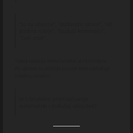
i:
“to su ubojice”, “doživotni zatvor”, “40
godina robije”, “budući kriminalci”,
“Goli otok”.
Takva reakcija emocionalno je razumljiva.
Ali upravo tu počinje pitanje koje zaslužuje
ozbiljnu analizu:
Je li brutalno premlaćivanje
automatski i pokušaj ubojstva?