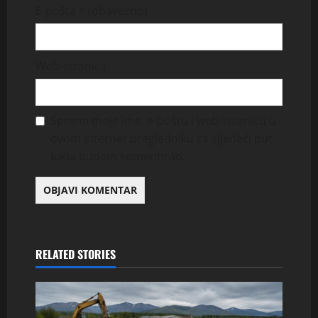
E-pošta
* (obavezno)
Web-stranica
Spremi moje ime, e-poštu i web-stranicu u
ovom internet pregledniku za sljedeći put
kada budem komentirao.
RELATED STORIES