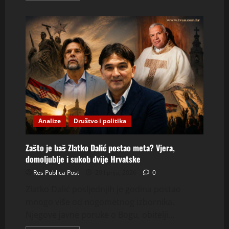
about
DOSJE
RP-
002
—
SLUČAJ
STJEPAN
ČELAN
Analize
Društvo i politika
Zašto je baš Zlatko Dalić postao meta? Vjera,
domoljublje i sukob dvije Hrvatske
Res Publica Post
20 lipnja, 2026
0
Zlatko Dalić posljednjih je godina postao
mnogo više od nogometnog izbornika.
Njegove javne poruke o Bogu, obitelji...