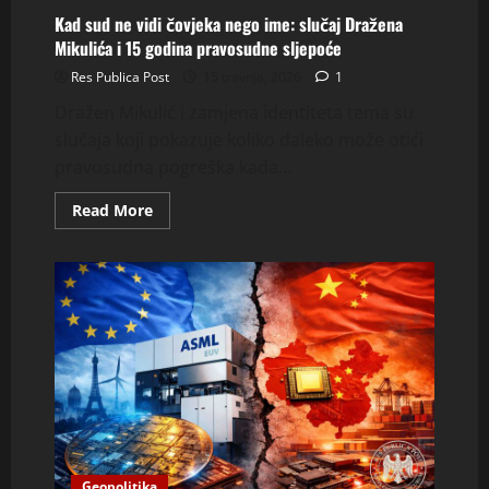
Kad sud ne vidi čovjeka nego ime: slučaj Dražena
Mikulića i 15 godina pravosudne sljepoće
Res Publica Post
15 travnja, 2026
1
Dražen Mikulić i zamjena identiteta tema su
slučaja koji pokazuje koliko daleko može otići
pravosudna pogreška kada...
Read
Read More
more
about
Kad
sud
ne
vidi
čovjeka
nego
ime:
slučaj
Dražena
Mikulića
i
15
godina
pravosudne
sljepoće
Geopolitika