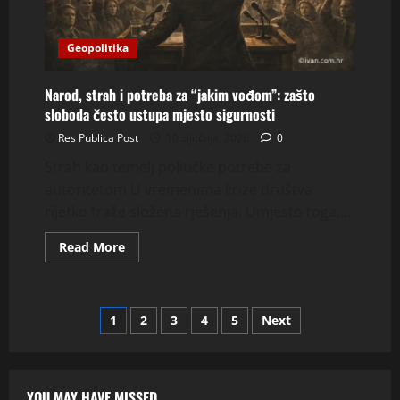
Geopolitika
Narod, strah i potreba za “jakim vođom”: zašto
sloboda često ustupa mjesto sigurnosti
Res Publica Post
10 siječnja, 2026
0
Strah kao temelj političke potrebe za
autoritetom U vremenima krize društva
rijetko traže složena rješenja. Umjesto toga,...
Read
Read More
more
about
Narod,
strah
i
Brojevi
1
2
3
4
5
Next
potreba
za
“jakim
stranica
vođom”:
zašto
sloboda
objava
YOU MAY HAVE MISSED
često