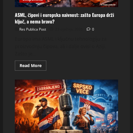
ASML, čipovi i europska naivnost: zašto Europa drži
ključ, a nema bravu?
Res Publica Post
23 siječnja, 2026
0
Europa ima ASML i ključnu tehnologiju za
proizvodnju čipova, ali i dalje ovisi o Aziji.
Zašto je...
Read
Read More
more
about
ASML,
čipovi
i
europska
naivnost:
zašto
Europa
drži
ključ,
a
nema
bravu?