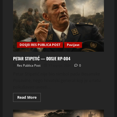
DOSJEI RES PUBLICA POST
Povijest
PETAR STIPETIĆ — DOSJE RP-004
Res Publica Post
11 srpnja, 2026
0
Petar Stipetić nije bio simbol pada Bosanske
Posavine, nego hrvatski general koji je u ratu
pokušavao uvesti...
Read
Read More
more
about
PETAR
STIPETIĆ
—