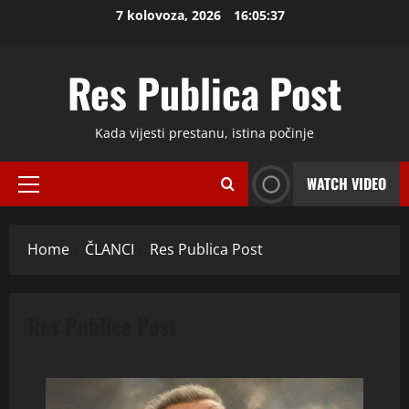
Skip
7 kolovoza, 2026
16:05:38
to
content
Res Publica Post
Kada vijesti prestanu, istina počinje
WATCH VIDEO
Primary
Menu
Home
ČLANCI
Res Publica Post
Res Publica Post