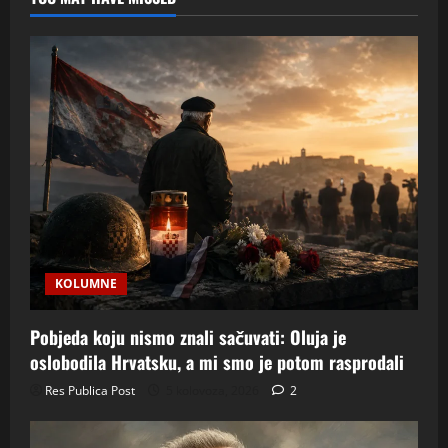
ustupa
mjesto
sigurnosti
KOLUMNE
Pobjeda koju nismo znali sačuvati: Oluja je
oslobodila Hrvatsku, a mi smo je potom rasprodali
Res Publica Post
5 kolovoza, 2026
2